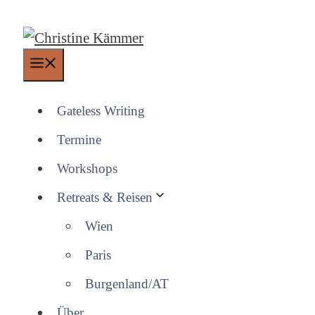
Zum
Inhalt
springen
Menü
Gateless Writing
Termine
Workshops
Retreats & Reisen
Wien
Paris
Burgenland/AT
Über