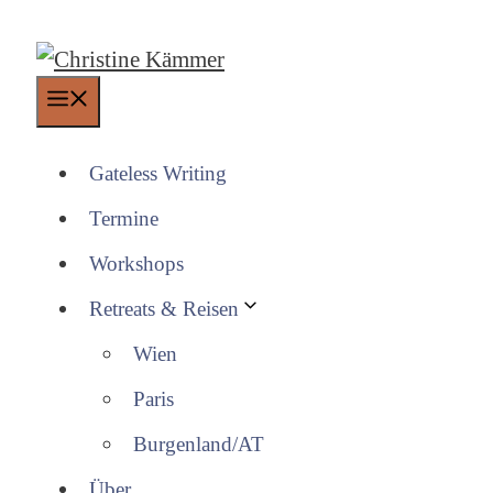
Zum
Inhalt
springen
Menü
Gateless Writing
Termine
Workshops
Retreats & Reisen
Wien
Paris
Burgenland/AT
Über