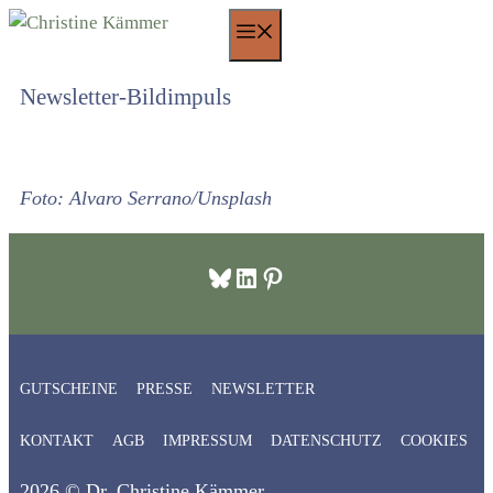
Zum
Menü
Inhalt
springen
Newsletter-Bildimpuls
Foto: Alvaro Serrano/Unsplash
Bluesky
LinkedIn
Pinterest
GUTSCHEINE
PRESSE
NEWSLETTER
KONTAKT
AGB
IMPRESSUM
DATENSCHUTZ
COOKIES
2026 © Dr. Christine Kämmer