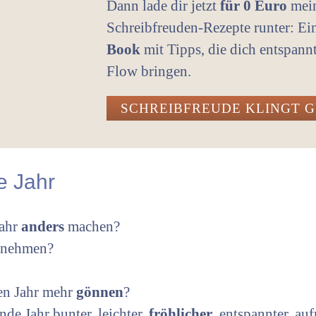
Dann lade dir jetzt
für 0 Euro
mei
Schreibfreuden-Rezepte runter: E
Book
mit Tipps, die dich entspann
Flow bringen.
SCHREIBFREUDE KLINGT 
e Jahr
Jahr
anders
machen?
nehmen?
en Jahr mehr
gönnen
?
e Jahr bunter, leichter,
fröhlicher
, entspannter, a