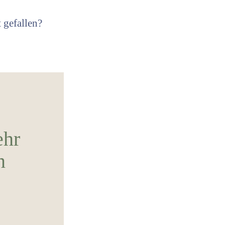
 gefallen?
ehr
n