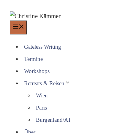
Zum
Inhalt
springen
Menü
Gateless Writing
Termine
Workshops
Retreats & Reisen
Wien
Paris
Burgenland/AT
Über