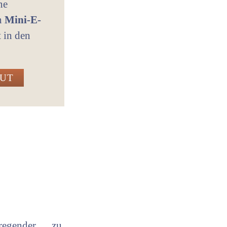
ne
in
Mini-E-
t in den
GUT
ufregender … zu