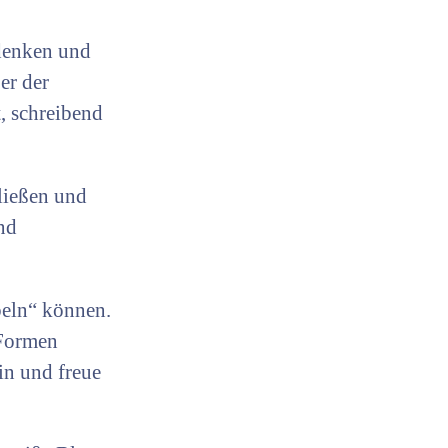
hdenken und
er der
, schreibend
ließen und
nd
beln“ können.
 Formen
in und freue