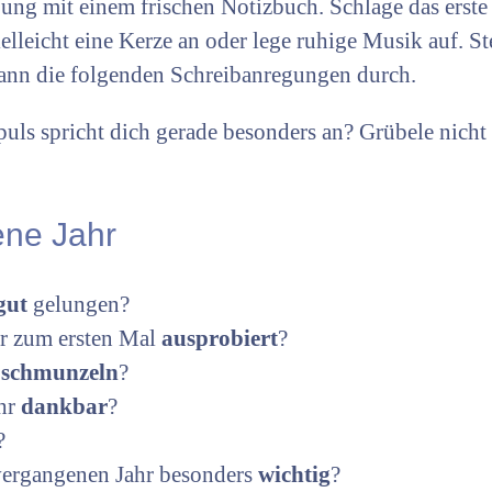
ung mit einem frischen Notizbuch. Schlage das erste
elleicht eine Kerze an oder lege ruhige Musik auf. Ste
dann die folgenden Schreibanregungen durch.
uls spricht dich gerade besonders an? Grübele nicht
ene Jahr
gut
gelungen?
r zum ersten Mal
ausprobiert
?
h
schmunzeln
?
ahr
dankbar
?
?
ergangenen Jahr besonders
wichtig
?