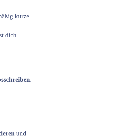
mäßig kurze
st dich
osschreiben
.
tieren
und