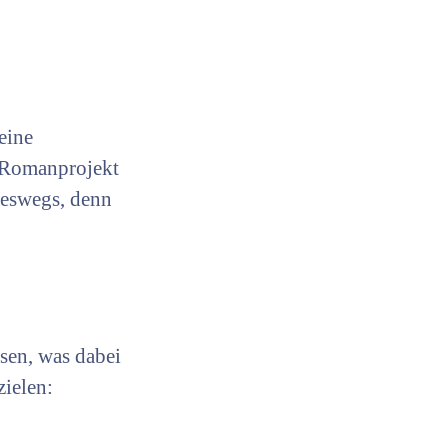
eine
m Romanprojekt
ineswegs, denn
ssen, was dabei
zielen: