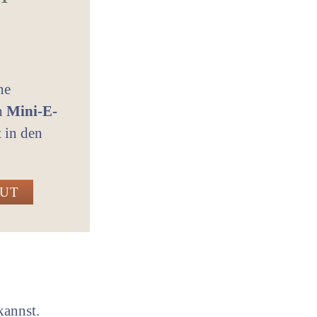
ne
in
Mini-E-
t in den
GUT
kannst.