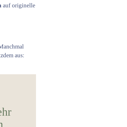
ch
auf originelle
. Manchmal
otzdem aus:
ehr
n