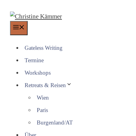
Zum
Inhalt
springen
Menü
Gateless Writing
Termine
Workshops
Retreats & Reisen
Wien
Paris
Burgenland/AT
Über