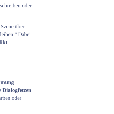
schreiben oder
e Szene über
leiben.“ Dabei
likt
hmung
pe
Dialogfetzen
arben oder