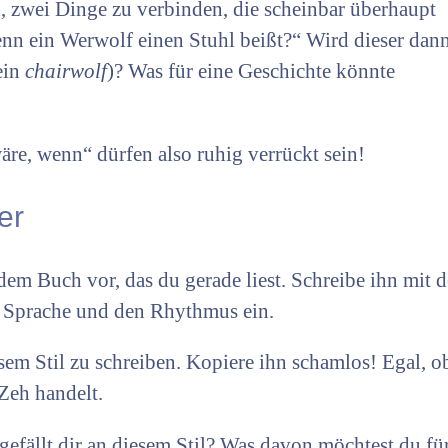
, zwei Dinge zu verbinden, die scheinbar überhaupt
nn ein Werwolf einen Stuhl beißt?“ Wird dieser dan
ein
chairwolf
)? Was für eine Geschichte könnte
re, wenn“ dürfen also ruhig verrückt sein!
er
em Buch vor, das du gerade liest. Schreibe ihn mit 
ie Sprache und den Rhythmus ein.
sem Stil zu schreiben. Kopiere ihn schamlos! Egal, ob
Zeh handelt.
efällt dir an diesem Stil? Was davon möchtest du fü