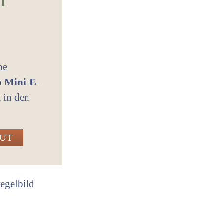
ne
in
Mini-E-
t in den
GUT
iegelbild