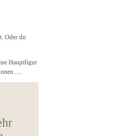
t. Oder du
ine Hauptfigur
pinnen …
ehr
n