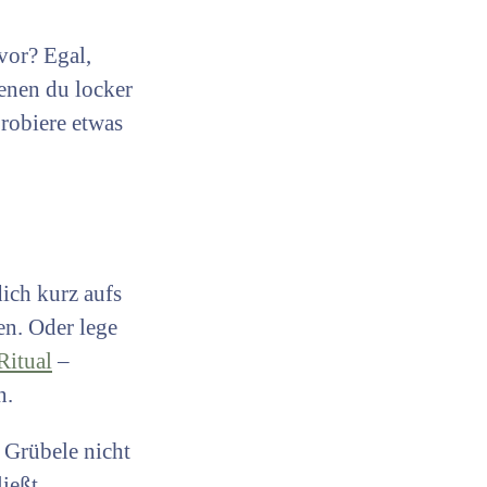
vor? Egal,
denen du locker
probiere etwas
ich kurz aufs
en. Oder lege
Ritual
–
n.
 Grübele nicht
fließt …