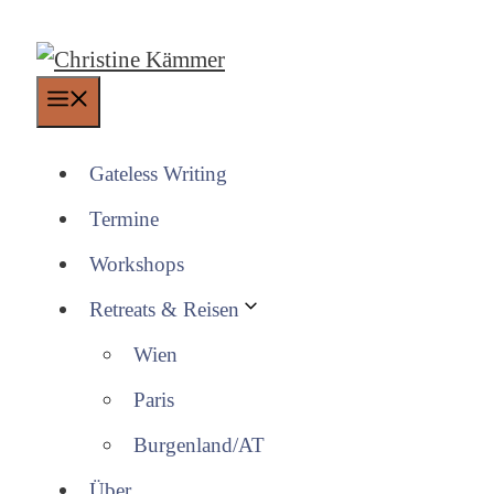
Zum
Inhalt
springen
Menü
Gateless Writing
Termine
Workshops
Retreats & Reisen
Wien
Paris
Burgenland/AT
Über