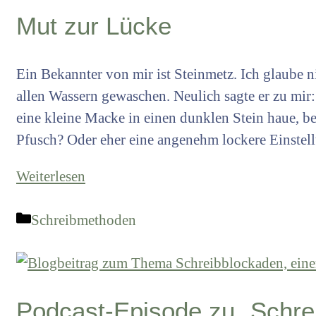
Mut zur Lücke
Ein Bekannter von mir ist Steinmetz. Ich glaube ni
allen Wassern gewaschen. Neulich sagte er zu mi
eine kleine Macke in einen dunklen Stein haue, bes
Pfusch? Oder eher eine angenehm lockere Einstel
Weiterlesen
Kategorien
Schreibmethoden
Podcast-Episode zu „Schre