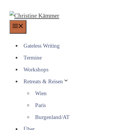
Zum
Inhalt
springen
Menü
Gateless Writing
Termine
Workshops
Retreats & Reisen
Wien
Paris
Burgenland/AT
Über