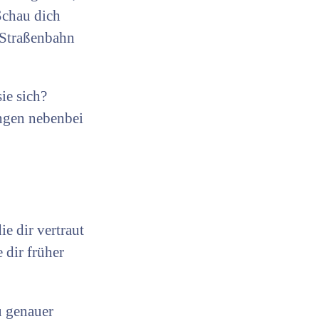
Schau dich
 Straßenbahn
ie sich?
ungen nebenbei
e dir vertraut
 dir früher
u genauer