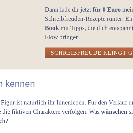
Dann lade dir jetzt
für 0 Euro
mei
Schreibfreuden-Rezepte runter: E
Book
mit Tipps, die dich entspann
Flow bringen.
SCHREIBFREUDE KLINGT 
en kennen
igur ist natürlich ihr Innenleben. Für den Verlauf u
e
die fiktiven Charaktere verfolgen. Was
wünschen
s
ich?