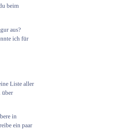
 du beim
igur aus?
nnte ich für
ine Liste aller
h über
bere in
reibe ein paar