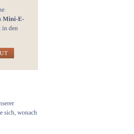
ne
in
Mini-E-
t in den
GUT
nserer
ie sich, wonach