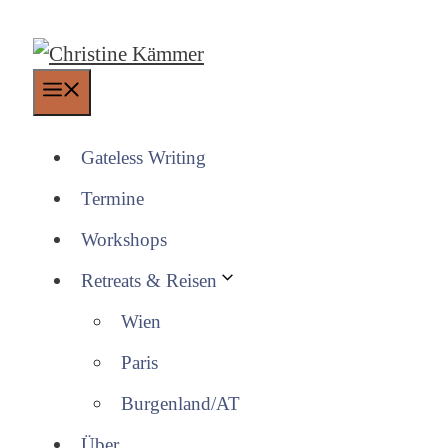
Zum
Inhalt
springen
Menü
Gateless Writing
Termine
Workshops
Retreats & Reisen
Wien
Paris
Burgenland/AT
Über