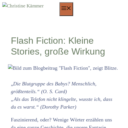
Zum
Menü
Inhalt
springen
Flash Fiction: Kleine
Stories, große Wirkung
„
Die Blutgruppe des Babys? Menschlich,
größtenteils.“ (O. S. Card)
„Als das Telefon nicht klingelte, wusste ich, dass
du es warst.“ (Dorothy Parker)
Faszinierend, oder? Wenige Wörter erzählen uns
da eine ganze Geschichte, die unsere Fantasie