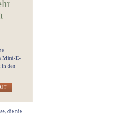
ehr
n
ne
in
Mini-E-
t in den
GUT
e, die nie