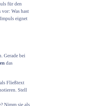
uls für den
 vor: Was hast
 Impuls eignet
n. Gerade bei
ten
das
ls Fließtext
otieren. Stell
e? Nimm sie als