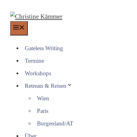
Zum
Inhalt
springen
Menü
Gateless Writing
Termine
Workshops
Retreats & Reisen
Wien
Paris
Burgenland/AT
Über