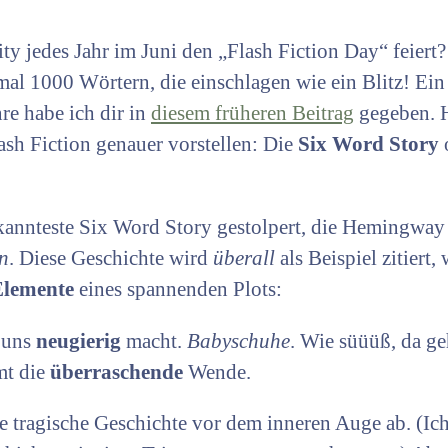
y jedes Jahr im Juni den „Flash Fiction Day“ feiert? 
al 1000 Wörtern, die einschlagen wie ein Blitz! Ein 
re habe ich dir in
diesem früheren Beitrag
gegeben. 
ash Fiction genauer vorstellen: Die
Six Word Story
ekannteste Six Word Story gestolpert, die Hemingway
rn
. Diese Geschichte wird
überall
als Beispiel zitiert,
Elemente
eines spannenden Plots:
r uns
neugierig
macht.
Babyschuhe
. Wie süüüß, da ge
mt die
überraschende
Wende.
ne tragische Geschichte vor dem inneren Auge ab. (Ic