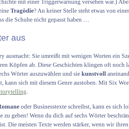
chichte mit einer Triggerwarnung versehen war.) Ab
 eine
Tragödie
? An keiner Stelle steht etwas von ein
ass die Schuhe nicht gepasst haben …
ter aus
ory ausmacht: Sie umreißt mit wenigen Worten ein Sz
seren Köpfen ab. Diese Geschichten klingen oft noch 
 sechs Wörter auszuwählen und sie
kunstvoll
aneinand
lt, kann sich mit diesem Genre austoben. Mit Six Wor
torytelling
.
Romane
oder Businesstexte schreibst, kann es sich l
e zu geben! Wenn du dich auf sechs Wörter beschränk
ist. Die meisten Texte werden stärker, wenn wir ihre