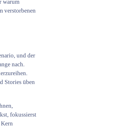
er warum
em verstorbenen
enario, und der
lange nach.
erzureihen.
d Stories üben
ohnen,
st, fokussierst
n Kern